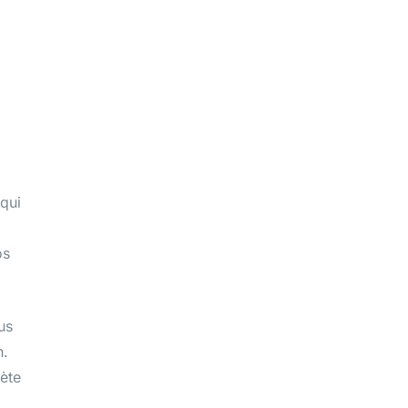
 qui
os
us
n.
lète