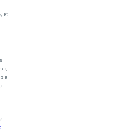
, et
s
ion,
able
u
e
t