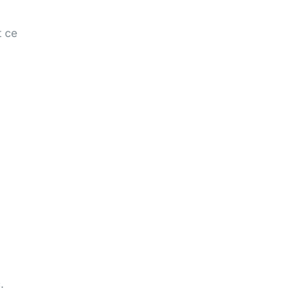
t ce
.