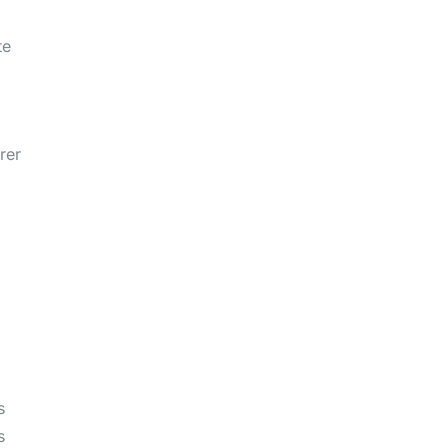
te
rer
s
s