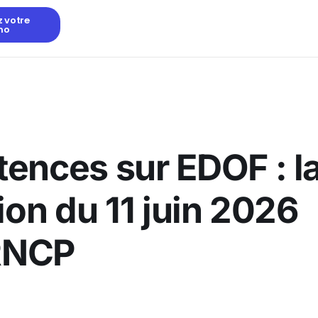
z votre
mo
ences sur EDOF : l
ion du 11 juin 2026
 RNCP