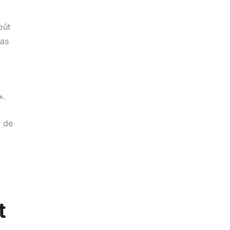
oût
cas
».
r de
t