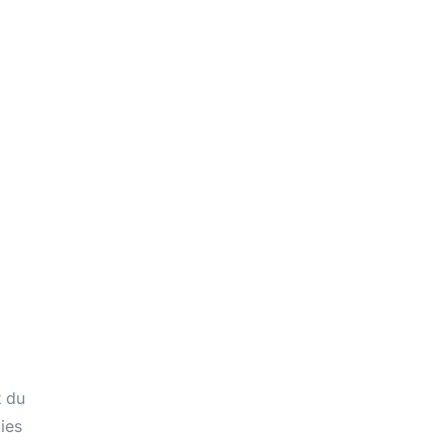
t du
ies