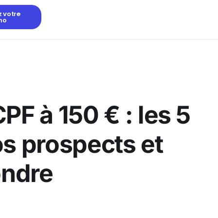
z votre
mo
PF à 150 € : les 5
os prospects et
ondre