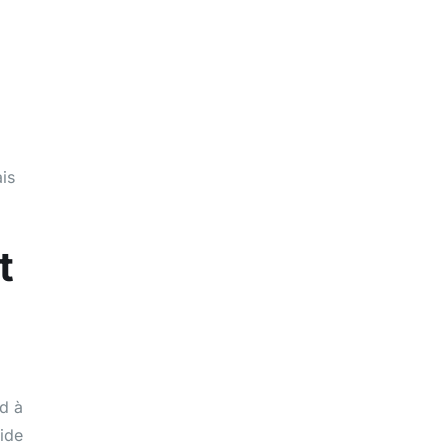
ais
t
nd à
uide