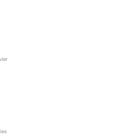
vier
ies