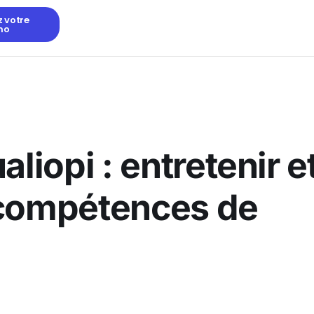
z votre
mo
liopi : entretenir e
 compétences de