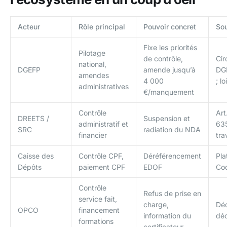
Acteur
Rôle principal
Pouvoir concret
Sou
Fixe les priorités
Pilotage
de contrôle,
Cir
national,
DGEFP
amende jusqu’à
DG
amendes
4 000
; l
administratives
€/manquement
Contrôle
Art
DREETS /
Suspension et
administratif et
63
SRC
radiation du NDA
financier
tra
Caisse des
Contrôle CPF,
Déréférencement
Pla
Dépôts
paiement CPF
EDOF
Cod
Contrôle
Refus de prise en
service fait,
charge,
Déc
OPCO
financement
information du
dé
formations
certificateur