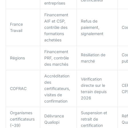
entreprises
Financement
AIF et CSP,
Refus de
France
contrôle des
paiement,
Cod
Travail
formations
signalement
achetées
Financement
Résiliation de
Co
Régions
PRF, contrôle
marché
pub
des marchés
Accréditation
Vérification
des
directe sur le
CE
COFRAC
certificateurs,
terrain depuis
CP
visites de
2026
confirmation
Organismes
Suspension et
Délivrance
Réf
certificateurs
retrait de
Qualiopi
Qua
(~39)
certification