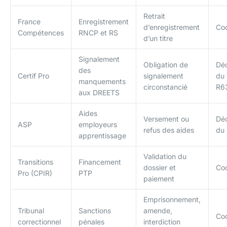
Retrait
France
Enregistrement
d’enregistrement
Cod
Compétences
RNCP et RS
d’un titre
Signalement
Obligation de
Dé
des
Certif Pro
signalement
du 
manquements
circonstancié
R6
aux DREETS
Aides
Versement ou
Déc
ASP
employeurs
refus des aides
du 
apprentissage
Validation du
Transitions
Financement
dossier et
Cod
Pro (CPIR)
PTP
paiement
Emprisonnement,
Tribunal
Sanctions
amende,
Co
correctionnel
pénales
interdiction