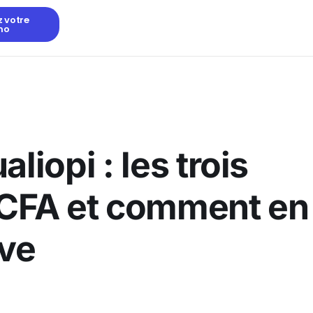
z votre
mo
liopi : les trois
 CFA et comment en
uve