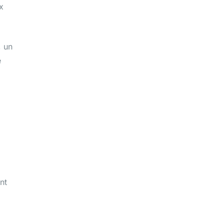
x
, un
e
nt