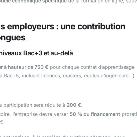
dèle économique spécifique
de la formation en ligne, souv
es employeurs : une contribution
longues
s niveaux Bac+3 et au-delà
er à hauteur de 750 €
pour chaque contrat d’apprentissage
 Bac+5, incluant licences, masters, écoles d’ingénieurs…).
a participation sera réduite à
200 €
.
toire, l’entreprise devra verser
50 % du financement
prorat
 €.