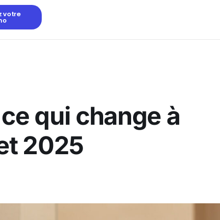
z votre
mo
 ce qui change à
llet 2025
E