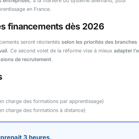
 entreprises
, à la manière du système allemand, pour
pprentissage en France.
des financements dès 2026
ancements seront réorientés
selon les priorités des branches
ail
. Ce second volet de la réforme vise à mieux
adapter l’o
nsions de recrutement
.
s
en charge des formations par apprentissage)
en charge des formations à distance)
 prenait 3 heures.