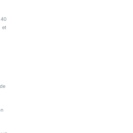
 40
, et
de
on