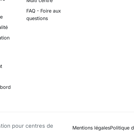
Multi centre
FAQ - Foire aux
le
questions
lité
tion
t
 bord
stion pour centres de
Mentions légales
Politique d