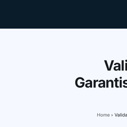
Réserve
Fonctionnalités
À propos
FAQ
Blog
dé
Val
Garantis
Home
Valida