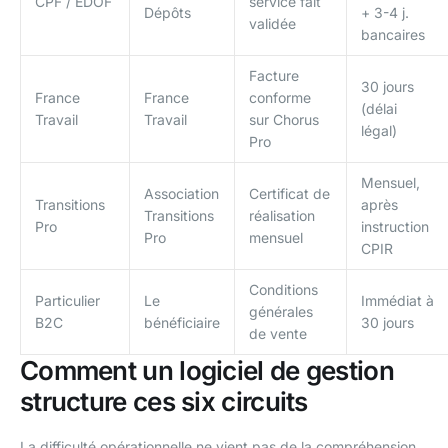
CPF / EDOF
service fait
Dépôts
+ 3-4 j.
validée
bancaires
Facture
30 jours
France
France
conforme
(délai
Travail
Travail
sur Chorus
légal)
Pro
Mensuel,
Association
Certificat de
Transitions
après
Transitions
réalisation
Pro
instruction
Pro
mensuel
CPIR
Conditions
Particulier
Le
Immédiat à
générales
B2C
bénéficiaire
30 jours
de vente
Comment un logiciel de gestion
structure ces six circuits
La difficulté opérationnelle ne vient pas de la compréhension