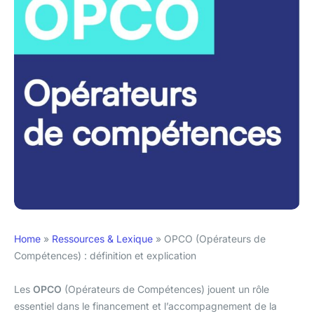
Home
»
Ressources & Lexique
»
OPCO (Opérateurs de
Compétences) : définition et explication
Les
OPCO
(Opérateurs de Compétences) jouent un rôle
essentiel dans le financement et l’accompagnement de la