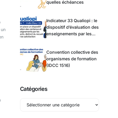
quelles échéances
Indicateur 33 Qualiopi : le
e
dispositif d’évaluation des
 un
enseignements par les
en
apprentis
Convention collective des
organismes de formation
(IDCC 1516)
Catégories
e