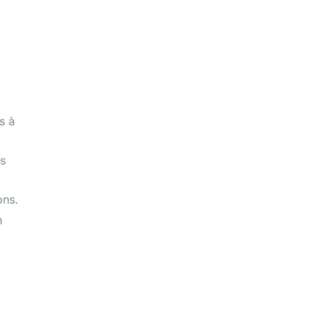
s à
es
ons.
n