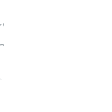
om}
nes
t