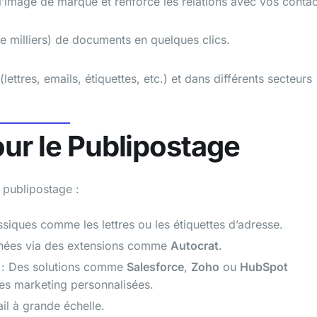
image de marque et renforce les relations avec vos contac
e milliers) de documents en quelques clics.
ttres, emails, étiquettes, etc.) et dans différents secteurs
our le Publipostage
 publipostage :
ssiques comme les lettres ou les étiquettes d’adresse.
nnées via des extensions comme
Autocrat
.
: Des solutions comme
Salesforce
,
Zoho
ou
HubSpot
es marketing personnalisées.
il à grande échelle.