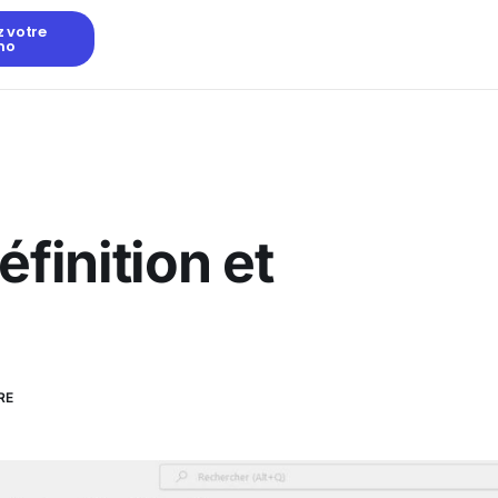
z votre
mo
éfinition et
RE