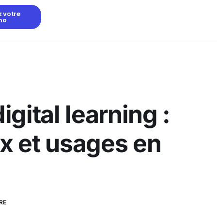
z votre
mo
gital learning :
ux et usages en
RE