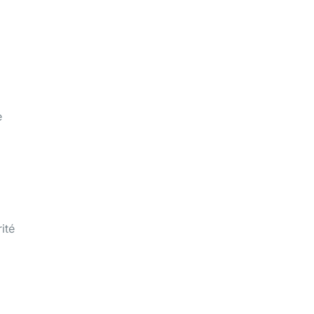
e
ité