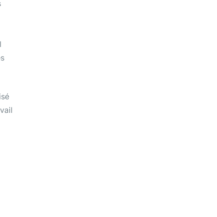
s
l
es
isé
vail